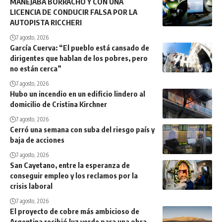
MANEJABA BORRACHO Y CON UNA
LICENCIA DE CONDUCIR FALSA POR LA
AUTOPISTA RICCHERI
7 agosto, 2026
García Cuerva: “El pueblo está cansado de
dirigentes que hablan de los pobres, pero
no están cerca”
7 agosto, 2026
Hubo un incendio en un edificio lindero al
domicilio de Cristina Kirchner
7 agosto, 2026
Cerró una semana con suba del riesgo país y
baja de acciones
7 agosto, 2026
San Cayetano, entre la esperanza de
conseguir empleo y los reclamos por la
crisis laboral
7 agosto, 2026
El proyecto de cobre más ambicioso de
Argentina recibió luz verde para una obra