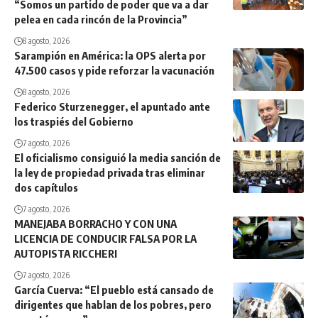
“Somos un partido de poder que va a dar
pelea en cada rincón de la Provincia”
8 agosto, 2026
Sarampión en América: la OPS alerta por
47.500 casos y pide reforzar la vacunación
8 agosto, 2026
Federico Sturzenegger, el apuntado ante
los traspiés del Gobierno
7 agosto, 2026
El oficialismo consiguió la media sanción de
la ley de propiedad privada tras eliminar
dos capítulos
7 agosto, 2026
MANEJABA BORRACHO Y CON UNA
LICENCIA DE CONDUCIR FALSA POR LA
AUTOPISTA RICCHERI
7 agosto, 2026
García Cuerva: “El pueblo está cansado de
dirigentes que hablan de los pobres, pero