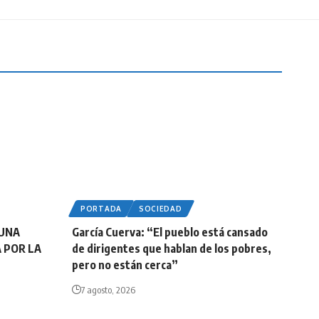
PORTADA
SOCIEDAD
 UNA
García Cuerva: “El pueblo está cansado
A POR LA
de dirigentes que hablan de los pobres,
pero no están cerca”
7 agosto, 2026