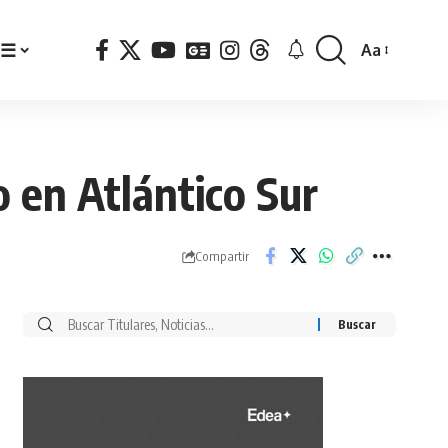
☰
Aa
Font
Resizer
o en Atlántico Sur
Compartir
Buscar
por: