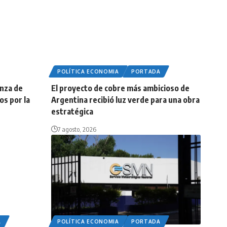
POLÍTICA ECONOMIA
PORTADA
anza de
El proyecto de cobre más ambicioso de
os por la
Argentina recibió luz verde para una obra
estratégica
7 agosto, 2026
A
POLÍTICA ECONOMIA
PORTADA