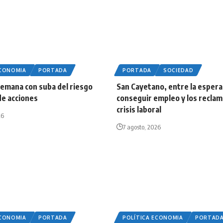
ECONOMIA
PORTADA
PORTADA
SOCIEDAD
semana con suba del riesgo
San Cayetano, entre la esper
 de acciones
conseguir empleo y los reclam
crisis laboral
26
7 agosto, 2026
ECONOMIA
PORTADA
POLÍTICA ECONOMIA
PORTAD