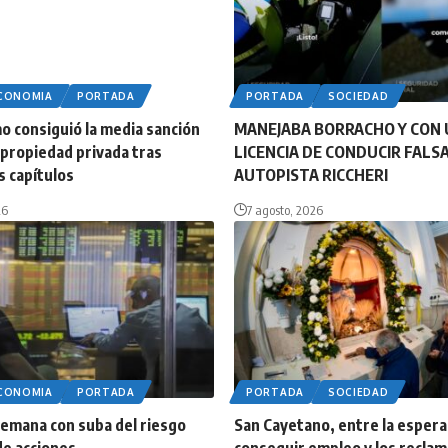
ECONOMIA
PORTADA
PORTADA
SOCIEDAD
smo consiguió la media sanción
MANEJABA BORRACHO Y CON
e propiedad privada tras
LICENCIA DE CONDUCIR FALS
s capítulos
AUTOPISTA RICCHERI
26
7 agosto, 2026
ECONOMIA
PORTADA
PORTADA
SOCIEDAD
semana con suba del riesgo
San Cayetano, entre la esper