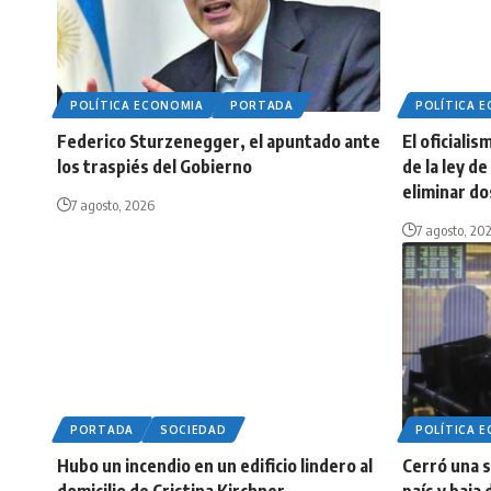
POLÍTICA ECONOMIA
PORTADA
POLÍTICA 
Federico Sturzenegger, el apuntado ante
El oficiali
los traspiés del Gobierno
de la ley d
eliminar do
7 agosto, 2026
7 agosto, 20
PORTADA
SOCIEDAD
POLÍTICA 
Hubo un incendio en un edificio lindero al
Cerró una 