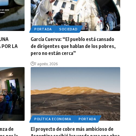
PORTADA
SOCIEDAD
 UNA
García Cuerva: “El pueblo está cansado
A POR LA
de dirigentes que hablan de los pobres,
pero no están cerca”
7 agosto, 2026
POLÍTICA ECONOMIA
PORTADA
anza de
El proyecto de cobre más ambicioso de