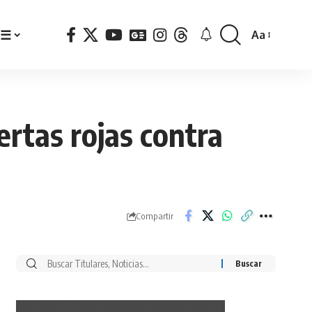
☰
Aa
Font
Resizer
ertas rojas contra
Compartir
Buscar
por: