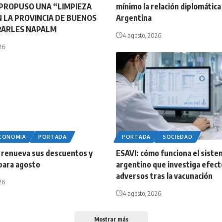
PROPUSO UNA “LIMPIEZA
mínimo la relación diplomática
N LA PROVINCIA DE BUENOS
Argentina
IRARLES NAPALM
4 agosto, 2026
26
ECONOMIA
PORTADA
PORTADA
SOCIEDAD
 renueva sus descuentos y
ESAVI: cómo funciona el siste
para agosto
argentino que investiga efec
adversos tras la vacunación
26
4 agosto, 2026
Mostrar más