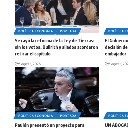
POLÍTICA ECONOMIA
PORTADA
POLÍTICA 
Se cayó la reforma de la Ley de Tierras:
El Gobierno 
sin los votos, Bullrich y aliados acordaron
decisión de 
retirar el capítulo
embajador
5 agosto, 2026
5 agosto, 20
POLÍTICA ECONOMIA
PORTADA
POLÍTICA 
Paulón presentó un proyecto para
UN ABOGA