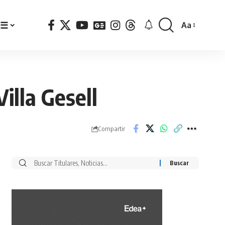
☰
Aa
Font
Resizer
illa Gesell
Compartir
Buscar
por: