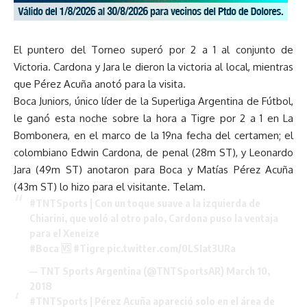
El puntero del Torneo superó por 2 a 1 al conjunto de
Victoria. Cardona y Jara le dieron la victoria al local, mientras
que Pérez Acuña anotó para la visita.
Boca Juniors, único líder de la Superliga Argentina de Fútbol,
le ganó esta noche sobre la hora a Tigre por 2 a 1 en La
Bombonera, en el marco de la 19na fecha del certamen; el
colombiano Edwin Cardona, de penal (28m ST), y Leonardo
Jara (49m ST) anotaron para Boca y Matías Pérez Acuña
(43m ST) lo hizo para el visitante. Telam.
#TNTSports
| Con un toque suave a la izquierda de
Chiarini, que voló al otro palo, Cardona puso la ventaja
para el Xeneize
#Boca
🆚
#Tigre
pic.twitter.com/0LSIat3URa
— TNT Sports Argentina (@TNTSportsAR)
March 10,
2018
#TNTSports
| Pérez Acuña apareció solo en el área de