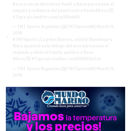
Boca y con un derechazo fusiló a Rossi para poner el
empate y redimirse del penal contra Pavón
#Boca
🆚
#Tigre
pic.twitter.com/cy3RteInf6
— TNT Sports Argentina (@TNTSportsAR)
March 11,
2018
#TNTSports
| La peleó Barrios, asistió Wanchope y
#Jara
apareció solo debajo del arco para poner el
segundo y darle el triunfo agónico a Boca
#Boca
🆚
#Tigre
pic.twitter.com/OMVI16i2c6
— TNT Sports Argentina (@TNTSportsAR)
March 11,
2018