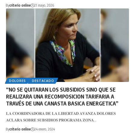
By
criterio online
21 mayo, 2026
DOLORES
DESTACADO
“NO SE QUITARAN LOS SUBSIDIOS SINO QUE SE
REALIZARA UNA RECOMPOSICION TARIFARIA A
TRAVÉS DE UNA CANASTA BASICA ENERGETICA”
𝐋𝐀 𝐂𝐎𝐎𝐑𝐃𝐈𝐍𝐀𝐃𝐎𝐑𝐀 𝐃𝐄 𝐋𝐀 𝐋𝐈𝐁𝐄𝐑𝐓𝐀𝐃 𝐀𝐕𝐀𝐍𝐙𝐀 𝐃𝐎𝐋𝐎𝐑𝐄𝐒
𝐀𝐂𝐋𝐀𝐑𝐀 𝐒𝐎𝐁𝐑𝐄 𝐒𝐔𝐁𝐒𝐈𝐃𝐈𝐎𝐒 𝐏𝐑𝐎𝐆𝐑𝐀𝐌𝐀 𝐙𝐎𝐍𝐀…
By
criterio online
24 enero, 2024