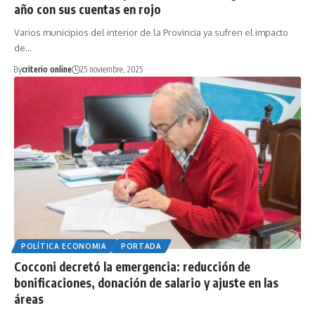
año con sus cuentas en rojo
Varios municipios del interior de la Provincia ya sufren el impacto
de…
By
criterio online
25 noviembre, 2025
POLÍTICA ECONOMIA
PORTADA
Cocconi decretó la emergencia: reducción de
bonificaciones, donación de salario y ajuste en las
áreas