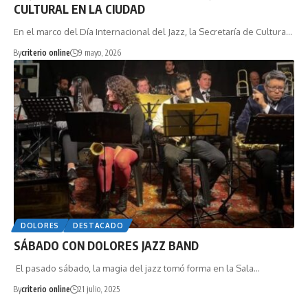
CULTURAL EN LA CIUDAD
En el marco del Día Internacional del Jazz, la Secretaría de Cultura…
By
criterio online
9 mayo, 2026
DOLORES
DESTACADO
SÁBADO CON DOLORES JAZZ BAND
El pasado sábado, la magia del jazz tomó forma en la Sala…
By
criterio online
21 julio, 2025