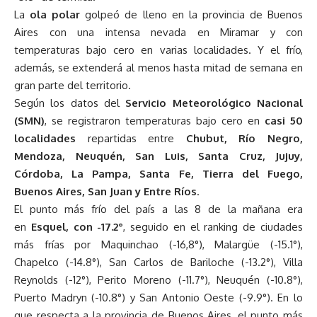
La
ola polar
golpeó de lleno en la provincia de Buenos
Aires con una intensa nevada en Miramar y con
temperaturas bajo cero en varias localidades. Y el frío,
además, se extenderá al menos hasta mitad de semana en
gran parte del territorio.
Según los datos del
Servicio Meteorológico Nacional
(SMN)
, se registraron temperaturas bajo cero en
casi 50
localidades
repartidas entre
Chubut, Río Negro,
Mendoza, Neuquén, San Luis, Santa Cruz, Jujuy,
Córdoba, La Pampa, Santa Fe, Tierra del Fuego,
Buenos Aires, San Juan y Entre Ríos
.
El punto más frío del país a las 8 de la mañana era
en
Esquel, con -17.2°
, seguido en el ranking de ciudades
más frías por Maquinchao (-16,8°), Malargüe (-15.1°),
Chapelco (-14.8°), San Carlos de Bariloche (-13.2°), Villa
Reynolds (-12°), Perito Moreno (-11.7°), Neuquén (-10.8°),
Puerto Madryn (-10.8°) y San Antonio Oeste (-9.9°). En lo
que respecta a la provincia de Buenos Aires, el punto más