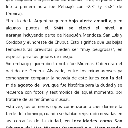
frío a primera hora fue Pehuajó con -2.3° (y -5.8° de
térmica).
El resto de la Argentina quedó
bajo alerta amarilla
, y en
algunos puntos
el SMN se elevó el nivel a
naranja
incluyendo parte de Neuquén, Mendoza, San Luis y
Córdoba y el noreste de Chubut. Esto significa que las bajas
temperaturas previstas pueden ser “muy peligrosas”, en
especial para los grupos de riesgo.
Sin embargo, quien dio la nota fue Miramar. Cabecera del
partido de General Alvarado, entre los miramarenses ya
comenzaron comparar la nevada de este lunes
con la del
1° de agosto de 1991
, que fue histórica para la ciudad y se
recuerda con fotos y testimonios de aquel momento, por
tratarse de un fenómeno inusual.
Esta vez, los primeros copos comenzaron a caer durante la
tarde del domingo, cuando se habían registrado nevadas en
las cercanías de la ciudad,
en localidades como San
Eduardo del Mar, Nicanor Otamendi o el Marquesado
.