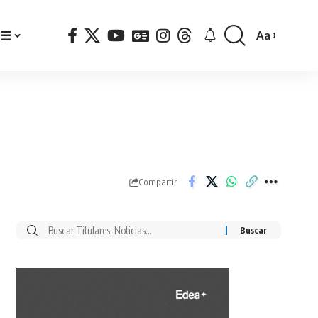
☰
Aa
Font
Resizer
Compartir
Buscar
por: