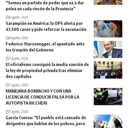
“Somos un partido de poder que va a dar
pelea en cada rincón de la Provincia”
8 agosto, 2026
Sarampión en América: la OPS alerta por
47.500 casos y pide reforzar la vacunación
8 agosto, 2026
Federico Sturzenegger, el apuntado ante
los traspiés del Gobierno
7 agosto, 2026
El oficialismo consiguió la media sanción de
la ley de propiedad privada tras eliminar
dos capítulos
7 agosto, 2026
MANEJABA BORRACHO Y CON UNA
LICENCIA DE CONDUCIR FALSA POR LA
AUTOPISTA RICCHERI
7 agosto, 2026
García Cuerva: “El pueblo está cansado de
dirigentes que hablan de los pobres, pero