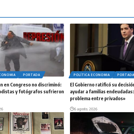
ECONOMIA
PORTADA
POLÍTICA ECONOMIA
PORTAD
n en Congreso no discriminó:
El Gobierno ratificó su decisió
odistas y fotógrafos sufrieron
ayudar a familias endeudadas:
problema entre privados»
26
6 agosto, 2026