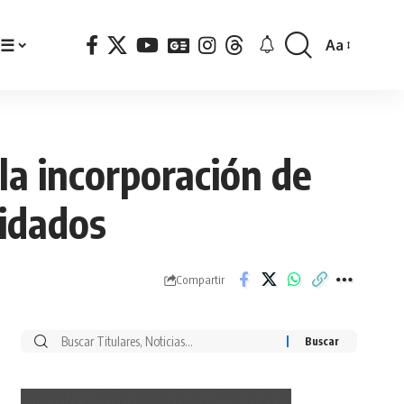
☰
Aa
Font
Resizer
la incorporación de
uidados
Compartir
Buscar
por: