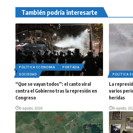
También podría interesarte
POLÍTICA ECONOMIA
PORTADA
SOCIEDAD
POLÍTICA 
“Que se vayan todos”: el canto viral
La represió
contra el Gobierno tras la represión en
varios peri
Congreso
heridas
6 agosto, 2026
6 agosto, 20