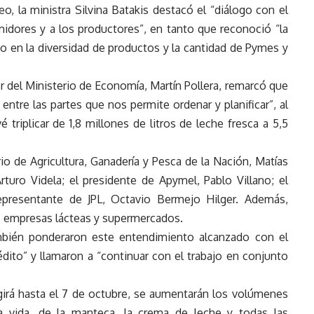
o, la ministra Silvina Batakis destacó el “diálogo con el
midores y a los productores”, en tanto que reconoció “la
no en la diversidad de productos y la cantidad de Pymes y
or del Ministerio de Economía, Martín Pollera, remarcó que
entre las partes que nos permite ordenar y planificar”, al
triplicar de 1,8 millones de litros de leche fresca a 5,5
rio de Agricultura, Ganadería y Pesca de la Nación, Matías
Arturo Videla; el presidente de Apymel, Pablo Villano; el
representante de JPL, Octavio Bermejo Hilger. Además,
e empresas lácteas y supermercados.
ambién ponderaron este entendimiento alcanzado con el
édito” y llamaron a “continuar con el trabajo en conjunto
egirá hasta el 7 de octubre, se aumentarán los volúmenes
ga vida, de la manteca, la crema de leche y todas las