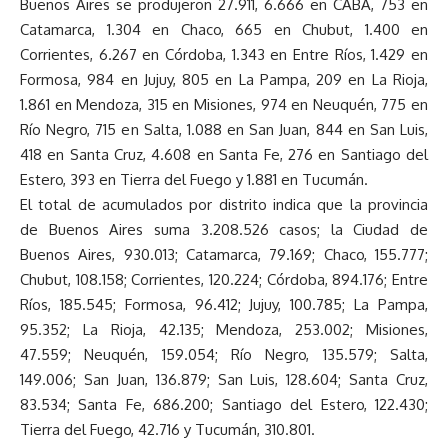
Buenos Aires se produjeron 27.911, 6.666 en CABA, 753 en
Catamarca, 1.304 en Chaco, 665 en Chubut, 1.400 en
Corrientes, 6.267 en Córdoba, 1.343 en Entre Ríos, 1.429 en
Formosa, 984 en Jujuy, 805 en La Pampa, 209 en La Rioja,
1.861 en Mendoza, 315 en Misiones, 974 en Neuquén, 775 en
Río Negro, 715 en Salta, 1.088 en San Juan, 844 en San Luis,
418 en Santa Cruz, 4.608 en Santa Fe, 276 en Santiago del
Estero, 393 en Tierra del Fuego y 1.881 en Tucumán.
El total de acumulados por distrito indica que la provincia
de Buenos Aires suma 3.208.526 casos; la Ciudad de
Buenos Aires, 930.013; Catamarca, 79.169; Chaco, 155.777;
Chubut, 108.158; Corrientes, 120.224; Córdoba, 894.176; Entre
Ríos, 185.545; Formosa, 96.412; Jujuy, 100.785; La Pampa,
95.352; La Rioja, 42.135; Mendoza, 253.002; Misiones,
47.559; Neuquén, 159.054; Río Negro, 135.579; Salta,
149.006; San Juan, 136.879; San Luis, 128.604; Santa Cruz,
83.534; Santa Fe, 686.200; Santiago del Estero, 122.430;
Tierra del Fuego, 42.716 y Tucumán, 310.801.