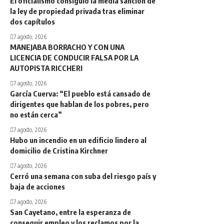
El oficialismo consiguió la media sanción de
la ley de propiedad privada tras eliminar
dos capítulos
7 agosto, 2026
MANEJABA BORRACHO Y CON UNA
LICENCIA DE CONDUCIR FALSA POR LA
AUTOPISTA RICCHERI
7 agosto, 2026
García Cuerva: “El pueblo está cansado de
dirigentes que hablan de los pobres, pero
no están cerca”
7 agosto, 2026
Hubo un incendio en un edificio lindero al
domicilio de Cristina Kirchner
7 agosto, 2026
Cerró una semana con suba del riesgo país y
baja de acciones
7 agosto, 2026
San Cayetano, entre la esperanza de
conseguir empleo y los reclamos por la