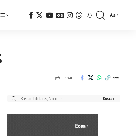
☰
Aa
Font
Resizer
S
Compartir
Buscar
por: