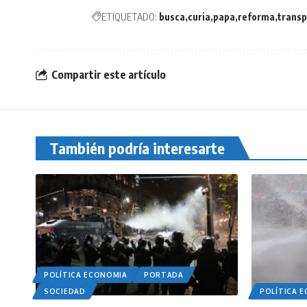
ETIQUETADO:
busca
curia
papa
reforma
transp
Compartir este artículo
También podría interesarte
POLÍTICA ECONOMIA
PORTADA
SOCIEDAD
POLÍTICA 