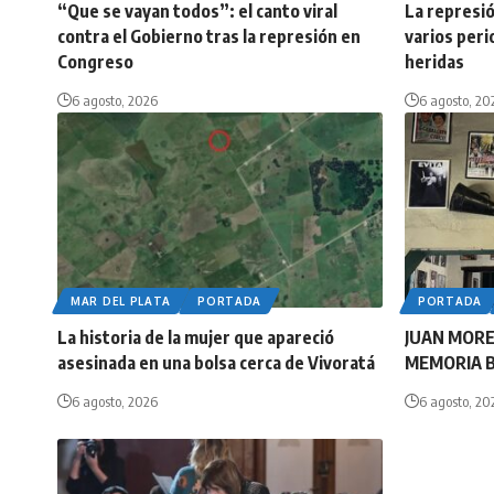
“Que se vayan todos”: el canto viral
La represió
contra el Gobierno tras la represión en
varios peri
Congreso
heridas
6 agosto, 2026
6 agosto, 20
MAR DEL PLATA
PORTADA
PORTADA
La historia de la mujer que apareció
JUAN MORE
asesinada en una bolsa cerca de Vivoratá
MEMORIA 
6 agosto, 2026
6 agosto, 20