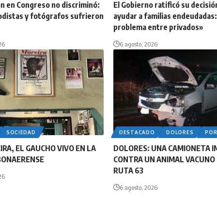
n en Congreso no discriminó:
El Gobierno ratificó su decisió
odistas y fotógrafos sufrieron
ayudar a familias endeudadas:
problema entre privados»
26
6 agosto, 2026
SOCIEDAD
DESTACADO
DOLORES
PO
IRA, EL GAUCHO VIVO EN LA
DOLORES: UNA CAMIONETA 
BONAERENSE
CONTRA UN ANIMAL VACUNO 
RUTA 63
26
6 agosto, 2026