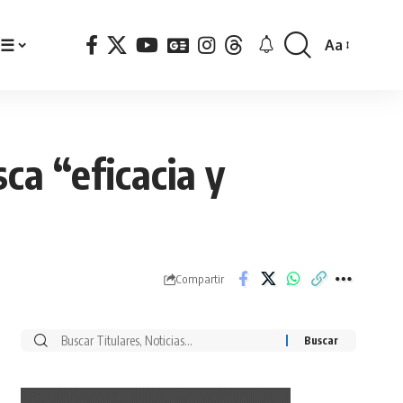
☰
Aa
Font
Resizer
ca “eficacia y
Compartir
Buscar
por: