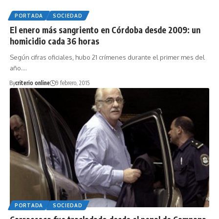
PORTADA
SOCIEDAD
El enero más sangriento en Córdoba desde 2009: un
homicidio cada 36 horas
Según cifras oficiales, hubo 21 crímenes durante el primer mes del
año.…
By
criterio online
9 febrero, 2015
PORTADA
SOCIEDAD