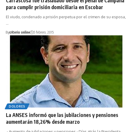
Carrascosa fue trasladado desde el penal de Campana
para cumplir prisión domiciliaria en Escobar
El viudo, condenado a prisión perpetua por el crimen de su esposa,
…
By
criterio online
5 febrero, 2015
DOLORES
La ANSES informó que las jubilaciones y pensiones
aumentarán 18,26% desde marzo
- Aumento de jubilaciones y pensiones - Días atrás la Presidenta