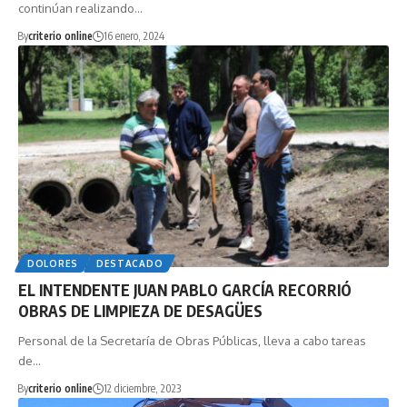
continúan realizando…
By
criterio online
16 enero, 2024
DOLORES
DESTACADO
EL INTENDENTE JUAN PABLO GARCÍA RECORRIÓ
OBRAS DE LIMPIEZA DE DESAGÜES
Personal de la Secretaría de Obras Públicas, lleva a cabo tareas
de…
By
criterio online
12 diciembre, 2023