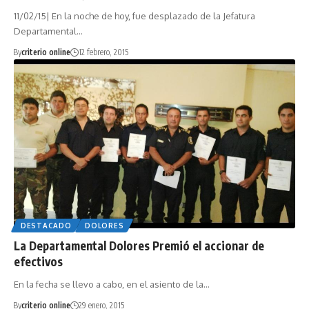
11/02/15| En la noche de hoy, fue desplazado de la Jefatura
Departamental…
By
criterio online
12 febrero, 2015
DESTACADO
DOLORES
La Departamental Dolores Premió el accionar de
En la fecha se llevo a cabo, en el asiento de la…
By
criterio online
29 enero, 2015