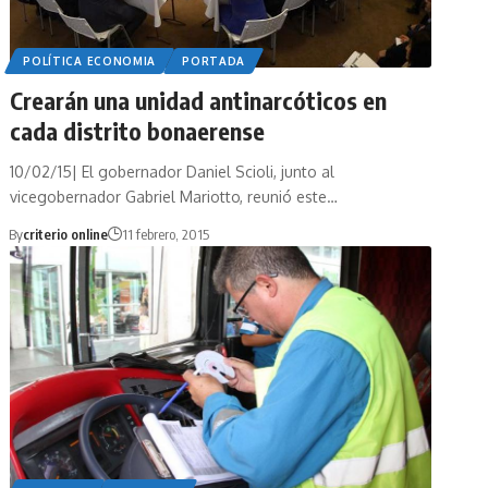
POLÍTICA ECONOMIA
PORTADA
Crearán una unidad antinarcóticos en
cada distrito bonaerense
10/02/15| El gobernador Daniel Scioli, junto al
vicegobernador Gabriel Mariotto, reunió este…
By
criterio online
11 febrero, 2015