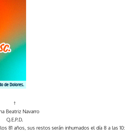
†
a Beatriz Navarro
Q.E.P.D.
los 81 años, sus restos serán inhumados el día 8 a las 10: