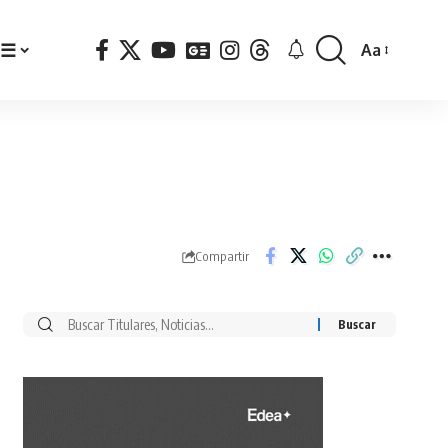
☰
Aa
Font
Resizer
Compartir
Buscar
por: