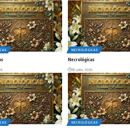
CAS
NECROLÓGICAS
as
Necrológicas
26
30 julio, 2026
CAS
NECROLÓGICAS