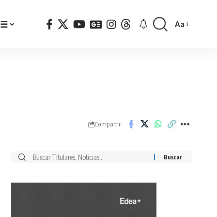
☰
Aa
Font
Resizer
Compartir
Buscar
por: