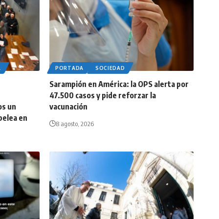
A
PORTADA
SOCIEDAD
Sarampión en América: la OPS alerta por
47.500 casos y pide reforzar la
os un
vacunación
pelea en
8 agosto, 2026