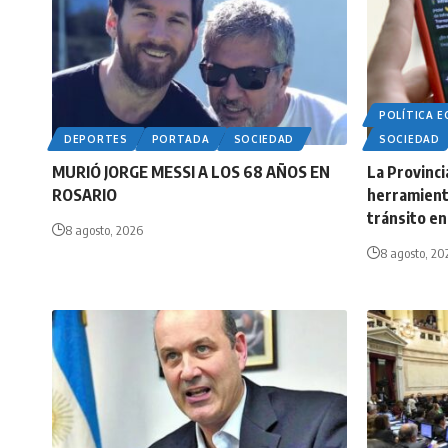
POLÍTICA 
DEPORTES
PORTADA
SOCIEDAD
SOCIEDAD
MURIÓ JORGE MESSI A LOS 68 AÑOS EN
La Provinc
ROSARIO
herramient
tránsito e
8 agosto, 2026
8 agosto, 20