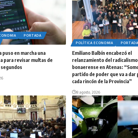
ECONOMIA
PORTADA
POLÍTICA ECONOMIA
PORTAD
ia puso en marcha una
Emiliano Balbín encabezó el
a para revisar multas de
relanzamiento del radicalismo
n segundos
bonaerense en Atenas: “Som
partido de poder que va a dar 
26
cada rincón de la Provincia”
8 agosto, 2026