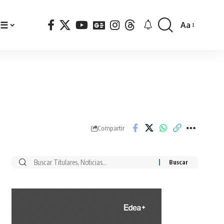
☰
Aa
Font
Resizer
Compartir
Buscar
por: