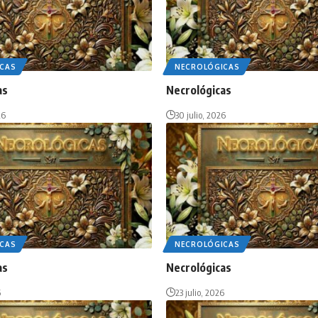
CAS
NECROLÓGICAS
as
Necrológicas
26
30 julio, 2026
CAS
NECROLÓGICAS
as
Necrológicas
6
23 julio, 2026