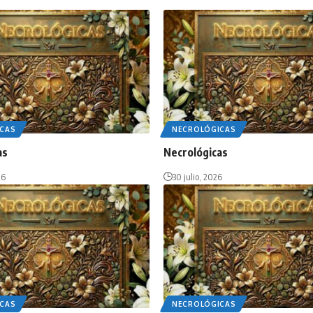
CAS
NECROLÓGICAS
as
Necrológicas
26
30 julio, 2026
CAS
NECROLÓGICAS