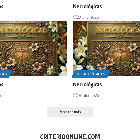
as
Necrológicas
6
23 julio, 2026
CAS
NECROLÓGICAS
as
Necrológicas
6
18 julio, 2026
Mostrar más
CRITERIOONLINE.COM