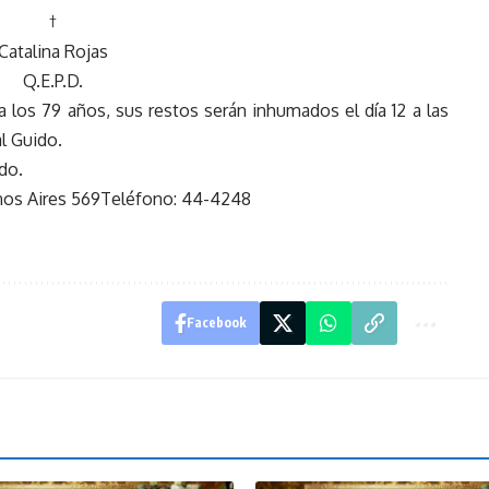
†
Catalina Rojas
Q.E.P.D.
a los 79 años, sus restos serán inhumados el día 12 a las
l Guido.
do.
enos Aires 569Teléfono: 44-4248
Facebook