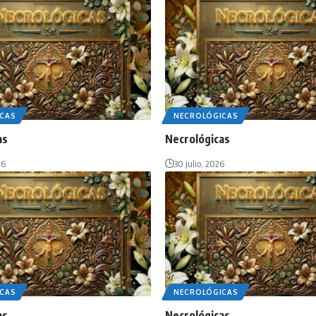
CAS
NECROLÓGICAS
as
Necrológicas
26
30 julio, 2026
CAS
NECROLÓGICAS
as
Necrológicas