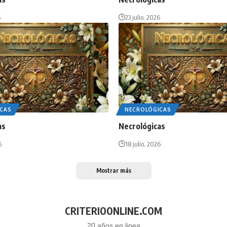
6
23 julio, 2026
CAS
NECROLÓGICAS
as
Necrológicas
6
18 julio, 2026
Mostrar más
CRITERIOONLINE.COM
20 años en linea