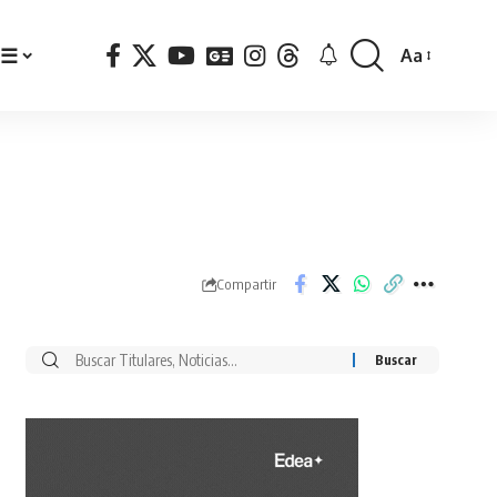
☰
Aa
Font
Resizer
Compartir
Buscar
por: