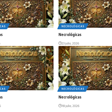
CAS
NECROLÓGICAS
as
Necrológicas
6
23 julio, 2026
CAS
NECROLÓGICAS
as
Necrológicas
6
18 julio, 2026