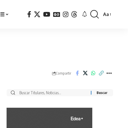
☰
Aa
Font
Resizer
Compartir
Buscar
por: