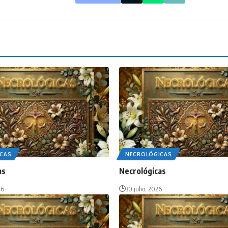
CAS
NECROLÓGICAS
as
Necrológicas
26
30 julio, 2026