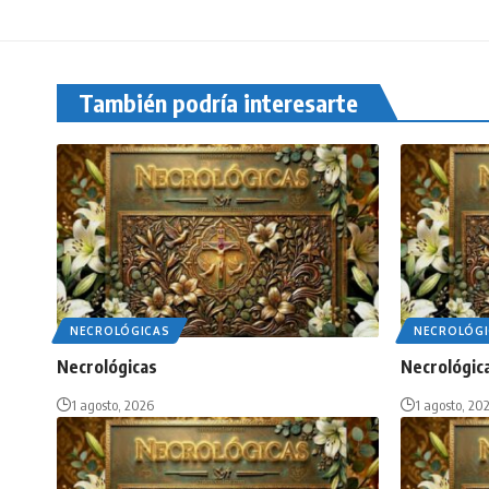
También podría interesarte
NECROLÓGICAS
NECROLÓGI
Necrológicas
Necrológic
1 agosto, 2026
1 agosto, 20