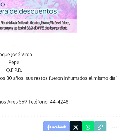
†
oque José Virga
Pepe
Q.E.P.D.
 los 80 años, sus restos fueron inhumados el mismo día 1
enos Aires 569 Teléfono: 44-4248
Facebook