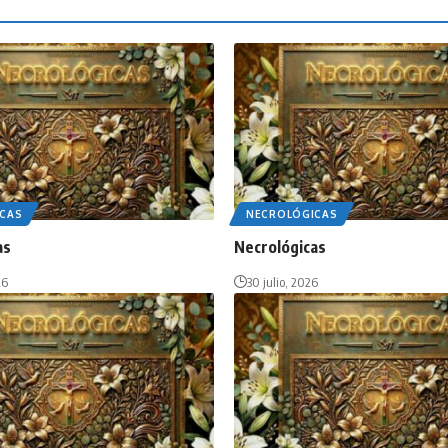
CAS
NECROLÓGICAS
as
Necrológicas
26
30 julio, 2026