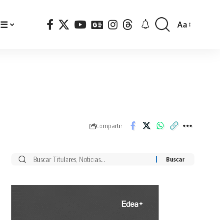
☰
Aa
Font
Resizer
Compartir
Buscar
por: