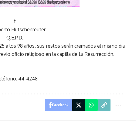
†
berto Hutschenreuter
Q.E.P.D.
025 a los 98 años, sus restos serán cremados el mismo día
revio oficio religioso en la capilla de La Resurrección.
Teléfono: 44-4248
Facebook