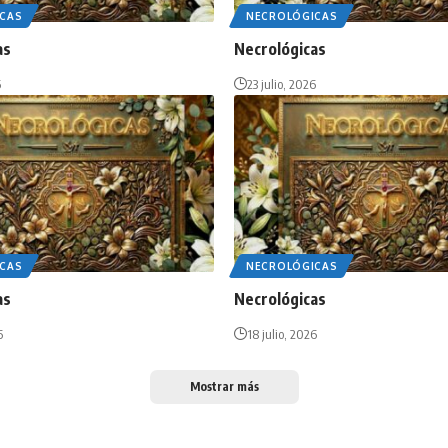
CAS
NECROLÓGICAS
as
Necrológicas
6
23 julio, 2026
CAS
NECROLÓGICAS
as
Necrológicas
6
18 julio, 2026
Mostrar más