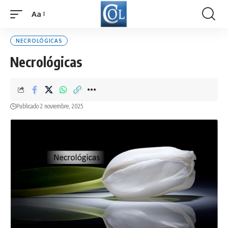
Aa
Font
Resizer
NECROLÓGICAS
Necrológicas
Publicado 2 noviembre, 2025