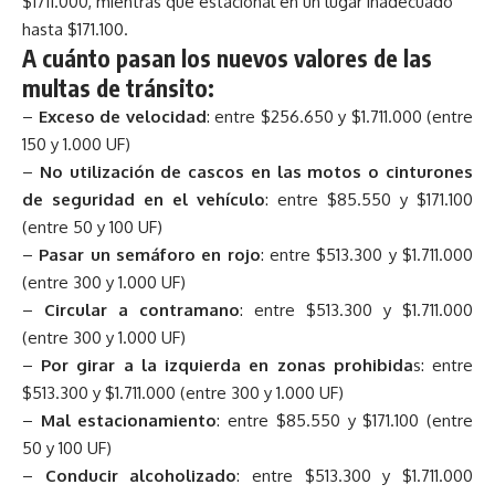
$1711.000, mientras que estacional en un lugar inadecuado
hasta $171.100.
A cuánto pasan los nuevos valores de las
multas de tránsito:
–
Exceso de velocidad
: entre $256.650 y $1.711.000 (entre
150 y 1.000 UF)
–
No utilización de cascos en las motos o cinturones
de seguridad en el vehículo
: entre $85.550 y $171.100
(entre 50 y 100 UF)
–
Pasar un semáforo en rojo
: entre $513.300 y $1.711.000
(entre 300 y 1.000 UF)
–
Circular a contramano
: entre $513.300 y $1.711.000
(entre 300 y 1.000 UF)
–
Por girar a la izquierda en zonas prohibida
s: entre
$513.300 y $1.711.000 (entre 300 y 1.000 UF)
–
Mal estacionamiento
: entre $85.550 y $171.100 (entre
50 y 100 UF)
–
Conducir alcoholizado
: entre $513.300 y $1.711.000