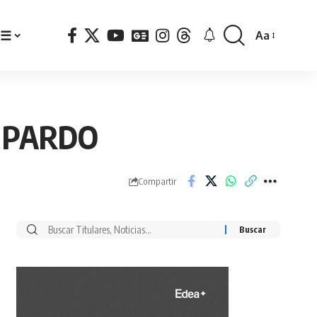
☰
Aa
Font
Resizer
 PARDO
Compartir
Buscar
por: