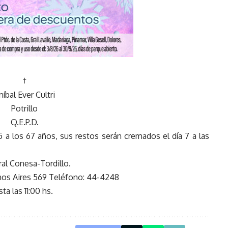
†
níbal Ever Cultri
Potrillo
Q.E.P.D.
 a los 67 años, sus restos serán cremados el día 7 a las
ral Conesa-Tordillo.
enos Aires 569 Teléfono: 44-4248
ta las 11:00 hs.