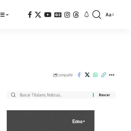
☰
Aa
Font
Resizer
Compartir
Buscar
por: