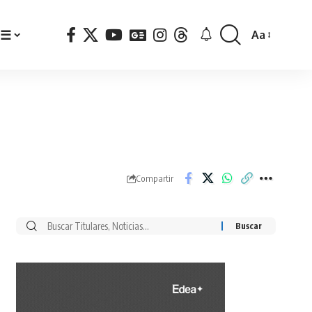
☰
Aa
Font
Resizer
Compartir
Buscar
por: