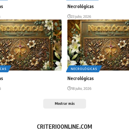
as
Necrológicas
6
23 julio, 2026
CAS
NECROLÓGICAS
as
Necrológicas
6
18 julio, 2026
Mostrar más
CRITERIOONLINE.COM