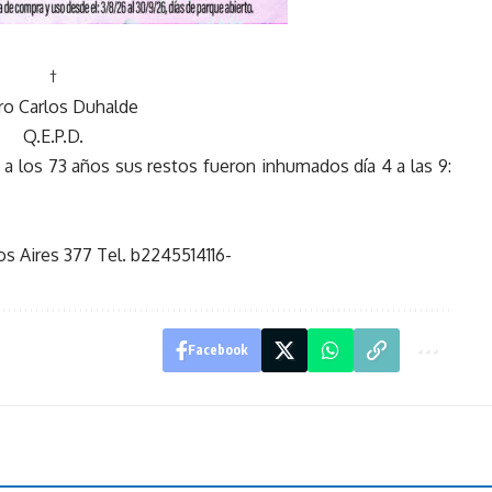
†
ro Carlos Duhalde
Q.E.P.D.
 a los 73 años sus restos fueron inhumados día 4 a las 9:
s Aires 377 Tel. b2245514116-
Facebook