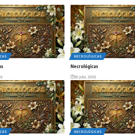
CAS
NECROLÓGICAS
as
Necrológicas
26
30 julio, 2026
CAS
NECROLÓGICAS