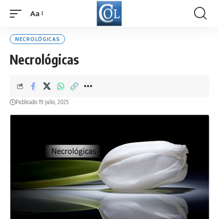
Aa
Font
Resizer
NECROLÓGICAS
Necrológicas
Publicado 19 julio, 2025