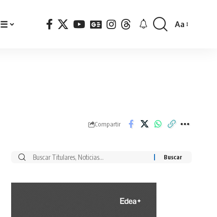
☰
Aa
Font
Resizer
Compartir
Buscar
por: