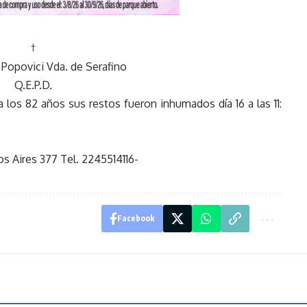
†
 Popovici Vda. de Serafino
Q.E.P.D.
a los 82 años sus restos fueron inhumados día 16 a las 11:
s Aires 377 Tel. 2245514116-
Facebook