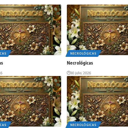
CAS
NECROLÓGICAS
as
Necrológicas
26
30 julio, 2026
CAS
NECROLÓGICAS