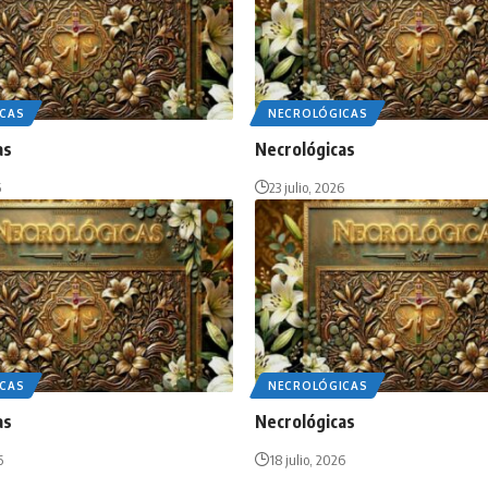
CAS
NECROLÓGICAS
as
Necrológicas
6
23 julio, 2026
CAS
NECROLÓGICAS
as
Necrológicas
6
18 julio, 2026