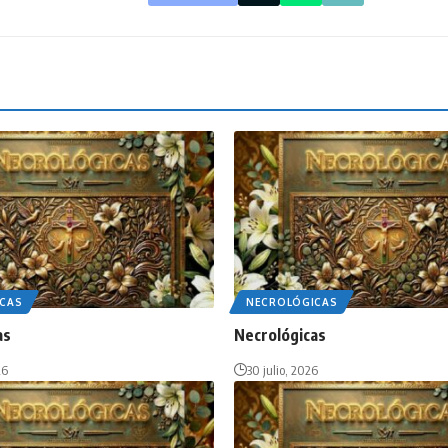
CAS
NECROLÓGICAS
as
Necrológicas
26
30 julio, 2026