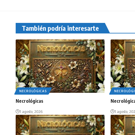
También podría interesarte
NECROLÓGICAS
NECROLÓGI
Necrológicas
Necrológic
1 agosto, 2026
1 agosto, 20