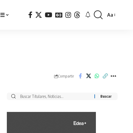
☰
Aa
Font
Resizer
Compartir
Buscar
por: