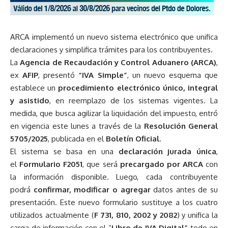
ARCA implementó un nuevo sistema electrónico que unifica
declaraciones y simplifica trámites para los contribuyentes.
La
Agencia de Recaudación y Control Aduanero (ARCA)
,
ex
AFIP
, presentó
“IVA Simple”
, un nuevo esquema que
establece un
procedimiento electrónico único, integral
y asistido
, en reemplazo de los sistemas vigentes. La
medida, que busca agilizar la liquidación del impuesto, entró
en vigencia este lunes a través de la
Resolución General
5705/2025
, publicada en el
Boletín Oficial
.
El sistema se basa en una
declaración jurada única
,
el
Formulario F2051
, que será
precargado por ARCA
con
la información disponible. Luego, cada contribuyente
podrá
confirmar, modificar o agregar
datos antes de su
presentación. Este nuevo formulario sustituye a los cuatro
utilizados actualmente (
F 731, 810, 2002 y 2082
) y unifica la
carga de información con el “
Libro de IVA Digital”
todo en