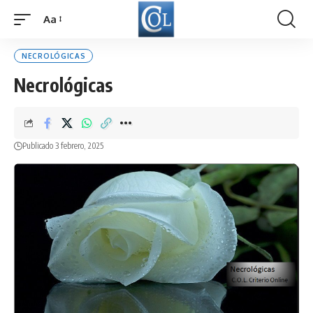
Aa
Font
Resizer
NECROLÓGICAS
Necrológicas
Publicado 3 febrero, 2025