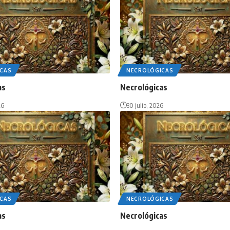
CAS
NECROLÓGICAS
as
Necrológicas
26
30 julio, 2026
CAS
NECROLÓGICAS
as
Necrológicas