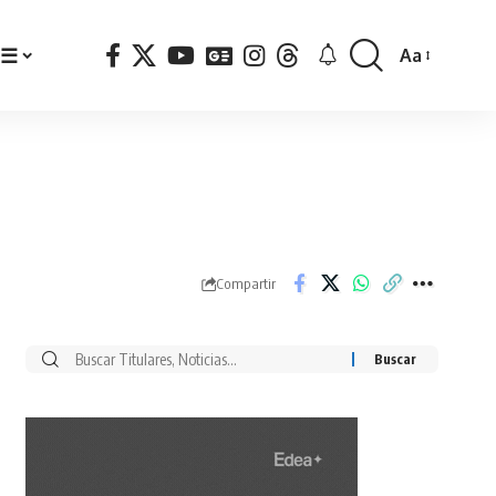
☰
Aa
Font
Resizer
Compartir
Buscar
por: