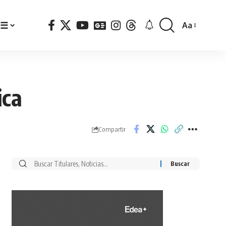
☰
Aa
Font
Resizer
ica
Compartir
Buscar
por: