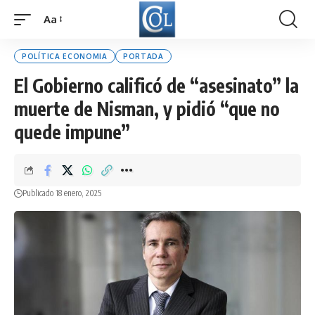
Aa
Font
Resizer
POLÍTICA ECONOMIA
PORTADA
El Gobierno calificó de “asesinato” la
muerte de Nisman, y pidió “que no
quede impune”
Publicado 18 enero, 2025