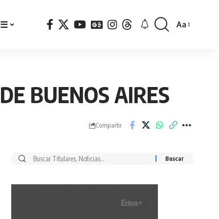
☰
Aa
Font
Resizer
A DE BUENOS AIRES
Compartir
Buscar
por: