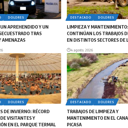
O
DOLORES
DESTACADO
DOLORES
 UN APREHENDIDO Y UN
LIMPIEZA Y MANTENIMIENTO
 SECUESTRADO TRAS
CONTINÚAN LOS TRABAJOS D
Y AMENAZAS
EN DISTINTOS SECTORES DE 
26
4 agosto, 2026
O
DOLORES
DESTACADO
DOLORES
S DE INVIERNO: RÉCORD
TRABAJOS DE LIMPIEZA Y
 DE VISITANTES Y
MANTENIMIENTO EN EL CANA
ÓN EN EL PARQUE TERMAL
PICASA