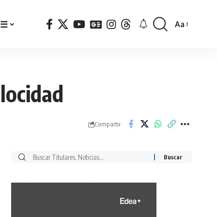
☰
Aa
Font
Resizer
elocidad
Compartir
Buscar
por: