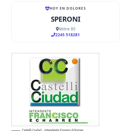
Castelli Ciudad - Intendente Fransico Echarren