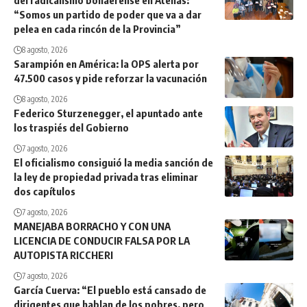
del radicalismo bonaerense en Atenas:
“Somos un partido de poder que va a dar
pelea en cada rincón de la Provincia”
8 agosto, 2026
Sarampión en América: la OPS alerta por
47.500 casos y pide reforzar la vacunación
8 agosto, 2026
Federico Sturzenegger, el apuntado ante
los traspiés del Gobierno
7 agosto, 2026
El oficialismo consiguió la media sanción de
la ley de propiedad privada tras eliminar
dos capítulos
7 agosto, 2026
MANEJABA BORRACHO Y CON UNA
LICENCIA DE CONDUCIR FALSA POR LA
AUTOPISTA RICCHERI
7 agosto, 2026
García Cuerva: “El pueblo está cansado de
dirigentes que hablan de los pobres, pero