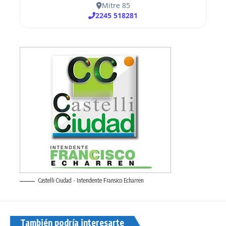
Castelli Ciudad - Intendente Fransico Echarren
También podría interesarte