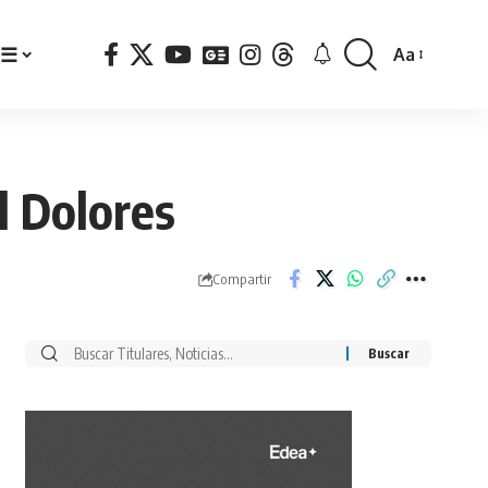
☰
Aa
Font
Resizer
l Dolores
Compartir
Buscar
por: