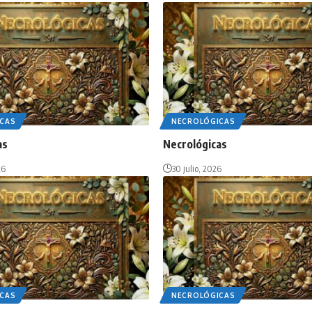
CAS
NECROLÓGICAS
as
Necrológicas
26
30 julio, 2026
CAS
NECROLÓGICAS