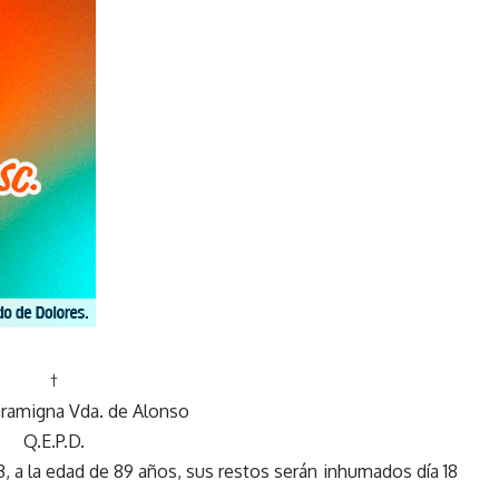
†
 Gramigna Vda. de Alonso
Q.E.P.D.
3, a la edad de 89 años, sus restos serán inhumados día 18