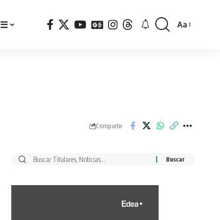
☰
Aa
Font
Resizer
Compartir
Buscar
por: