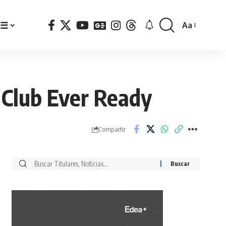
☰
Aa
Font
Resizer
l Club Ever Ready
Compartir
Buscar
por: