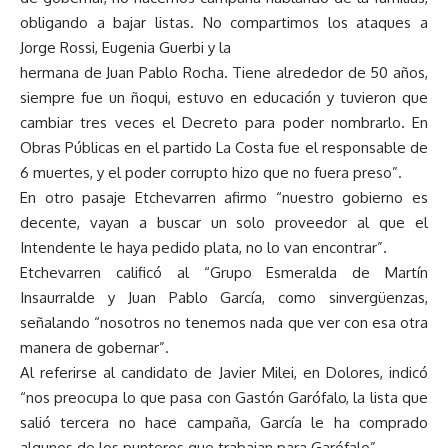
obligando a bajar listas. No compartimos los ataques a
Jorge Rossi, Eugenia Guerbi y la
hermana de Juan Pablo Rocha. Tiene alrededor de 50 años,
siempre fue un ñoqui, estuvo en educación y tuvieron que
cambiar tres veces el Decreto para poder nombrarlo. En
Obras Públicas en el partido La Costa fue el responsable de
6 muertes, y el poder corrupto hizo que no fuera preso”.
En otro pasaje Etchevarren afirmo “nuestro gobierno es
decente, vayan a buscar un solo proveedor al que el
Intendente le haya pedido plata, no lo van encontrar”.
Etchevarren calificó al “Grupo Esmeralda de Martín
Insaurralde y Juan Pablo García, como sinvergüenzas,
señalando “nosotros no tenemos nada que ver con esa otra
manera de gobernar”.
Al referirse al candidato de Javier Milei, en Dolores, indicó
“nos preocupa lo que pasa con Gastón Garófalo, la lista que
salió tercera no hace campaña, García le ha comprado
algunos de los punteros que trabajan para Garófalo”.